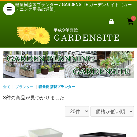
軽量樹脂製プランター / GARDENSITE ガーデンサイト（ガー
デニング用品の通販）
0
全て
|
プランター
|
軽量樹脂製プランター
3件
の商品が見つかりました