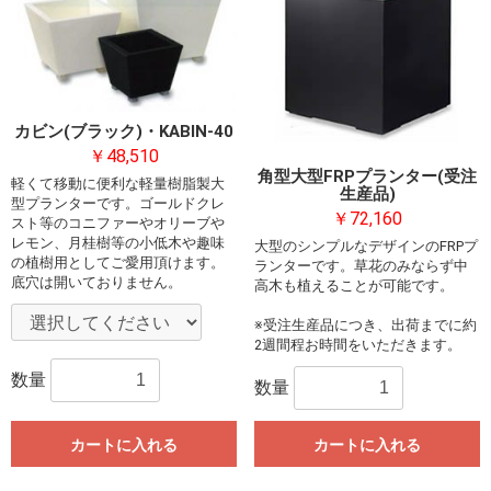
カビン(ブラック)・KABIN-40
￥48,510
角型大型FRPプランター(受注
軽くて移動に便利な軽量樹脂製大
生産品)
型プランターです。ゴールドクレ
￥72,160
スト等のコニファーやオリーブや
レモン、月桂樹等の小低木や趣味
大型のシンプルなデザインのFRPプ
の植樹用としてご愛用頂けます。
ランターです。草花のみならず中
底穴は開いておりません。
高木も植えることが可能です。
※受注生産品につき、出荷までに約
2週間程お時間をいただきます。
数量
数量
カートに入れる
カートに入れる