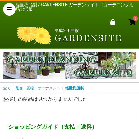
軽量樹脂製 / GARDENSITE ガーデンサイト（ガーデニング用
品の通販）
0
全て
|
彫像・置物・オーナメント
|
軽量樹脂製
お探しの商品は見つかりませんでした
ショッピングガイド（支払・送料）