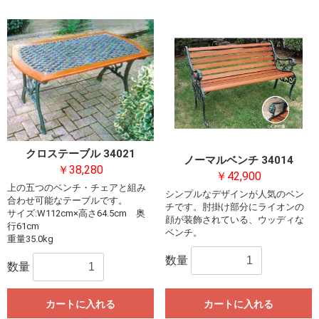
クロステーブル 34021
ノーマルベンチ 34014
￥38,280
￥42,900
上の五つのベンチ・チェアと組み
シンプルなデザインが人気のベン
合わせ可能なテーブルです。
チです。肘掛け部分にライオンの
サイズ:W112cm×高さ64.5cm 奥
顔が装飾されている、ウッディな
行61cm
ベンチ。
重量35.0kg
数量
数量
カートに入れる
カートに入れる