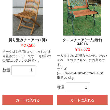
折り畳みチェアー(1脚)
クロスチェア(一人掛け)
34016
￥27,500
￥32,670
チーク材を使用したおしゃれな折
一人掛けのお洒落なベンチ…少ない
り畳み式チェアーです。 可動部の
スペースのアクセントにお薦めで
金属はステンレス製です。
す。
サイズ
数量
(mm):W640×H800×D670×SH400
重量:27.0kg
数量
カートに入れる
カートに入れる