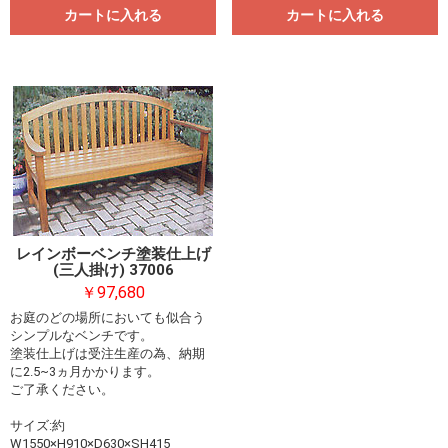
カートに入れる
カートに入れる
レインボーベンチ塗装仕上げ
(三人掛け) 37006
￥97,680
お買い物を続ける
カートへ進む
お庭のどの場所においても似合う
シンプルなベンチです。
塗装仕上げは受注生産の為、納期
に2.5~3ヵ月かかります。
ご了承ください。
サイズ:約
W1550×H910×D630×SH415