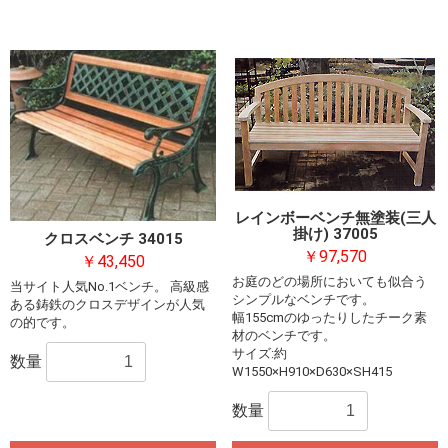
レインボーベンチ無塗装(三人
掛け) 37005
クロスベンチ 34015
￥97,570
￥43,450
お庭のどの場所においても似合う
当サイト人気No.1ベンチ。 高級感
シンプルなベンチです。
ある鋳鉄のクロスデザインが人気
幅155cmのゆったりしたチーク素
の的です。
材のベンチです。
サイズ:約
数量
W1550×H910×D630×SH415
数量