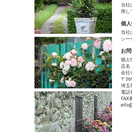
当社
用し
個人
当社
シー
お問
個人
店名
会社
〒369
埼玉
電話番
FAX番
info@