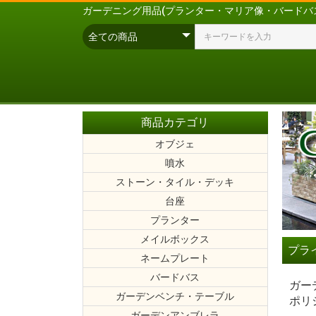
ガーデニング用品(プランター・マリア像・バードバ
商品カテゴリ
オブジェ
噴水
ストーン・タイル・デッキ
台座
プランター
樹脂製アン
イタリア製
軽量樹脂製
FRP製プラ
GRC製プラ
メイルボックス
プラ
ネームプレート
バードバス
ガー
ガーデンベンチ・テーブル
プランター
鋳物(鋳鉄・
木製ベンチ
ポリ
ガーデンアンブレラ