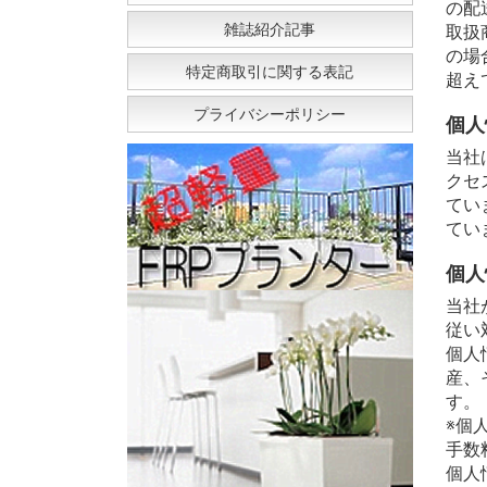
の配
雑誌紹介記事
取扱
の場
特定商取引に関する表記
超え
プライバシーポリシー
個人
当社
クセ
てい
てい
個人
当社
従い
個人
産、
す。
※個
手数
個人