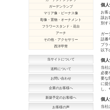
個人
ガーデンランプ
お客
マリア像・ビーナス像
軽量樹脂製
石像
該お
彫像・置物・オーナメント
軽量樹脂製
石像
小びとの置
別す
フラワースタンド・花台
アーチ
ガー
話番
その他・アクセサリー
プラ
西洋甲冑
以下
当サイトについて
個人
当社
送料について
必要
要な
お問い合わせ
に提
企業のお客様へ
し、
新築予定のお客様へ
個人
当社
お客様の声