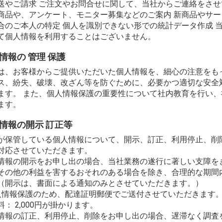
送やご請求 ご注文やお問合せに関して、当社からご連絡をさせ
商品や、アンケート、モニター募集などのご案内 新商品やサー
合のご本人の特定 個人を識別できない形での統計データ作成 
て個人情報を利用することはございません。
情報の 管理 保護
は、お客様からご提供いただいた個人情報を、細心の注意をも
ス、紛失、破壊、改ざん等を防ぐために、必要かつ適切な安全
ます。 また、個人情報保護の重要性について社内教育を行い
ます。
情報の開示 訂正等
が保管している個人情報について、開示、訂正、利用停止、削
対応させていただきます。
情報の開示をお申し出の場合、当社業務の遂行に著しい支障を
その他の利益を害するおそれのある場合を除き、合理的な期間
（開示は、書面による通知のみとさせていただきます。）
人情報保護のため、配達証明郵便でご送付させていただきます
料： 2,000円が掛かります。
情報の訂正、利用停止、削除をお申し出の場合、遅滞なく調査