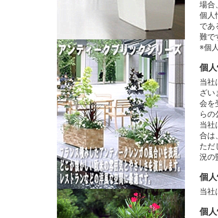
場合
個人
であ
難で
※個
個人
当社
ざい
会を
らの
当社
合は
ただ
況の
個人
当社
個人