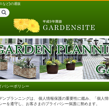
スなど)の通販
ティーク風プランター
テラコッタ
プランター
ンター
ンター
イバシーポリシー
デンプランニングは、 個人情報保護の重要性に鑑み、「個人
付きベンチ
アルミ製)ベンチ・テーブル
・テーブル
チークベンチ・テーブル
シーを遵守し、お客さまのプライバシー保護に努めます。